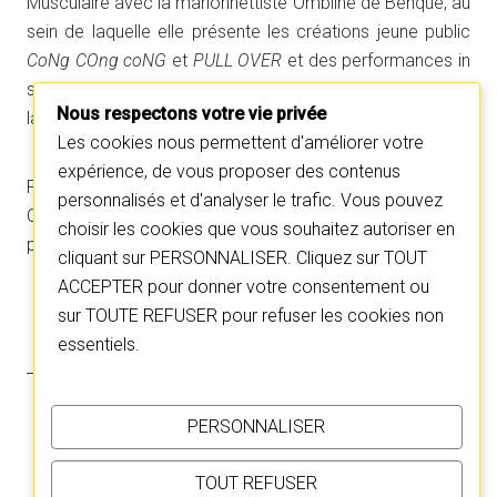
Musculaire avec la marionnettiste Ombline de Benque, au
sein de laquelle elle présente les créations jeune public
CoNg COng coNG
et
PULL OVER
et des performances in
situ avec
Le Vestiaire
, laboratoire de recherche autour de
Nous respectons votre vie privée
la danse et l’art textile.
Les cookies nous permettent d'améliorer votre
expérience, de vous proposer des contenus
Pour la Ruse, elle collabore au parcours d’ateliers Les
personnalisés et d'analyser le trafic. Vous pouvez
Chemins artistiques et est complice à la création de la
choisir les cookies que vous souhaitez autoriser en
performance
Mad Madison
.
cliquant sur PERSONNALISER. Cliquez sur TOUT
ACCEPTER pour donner votre consentement ou
sur TOUTE REFUSER pour refuser les cookies non
essentiels.
PERSONNALISER
TOUT REFUSER