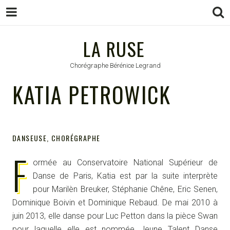
LA RUSE
LA RUSE
Chorégraphe Bérénice Legrand
KATIA PETROWICK
DANSEUSE, CHORÉGRAPHE
F
ormée au Conservatoire National Supérieur de
Danse de Paris, Katia est par la suite interprète
pour Marilèn Breuker, Stéphanie Chêne, Eric Senen,
Dominique Boivin et Dominique Rebaud. De mai 2010 à
juin 2013, elle danse pour Luc Petton dans la pièce Swan
pour laquelle elle est nommée Jeune Talent Danse