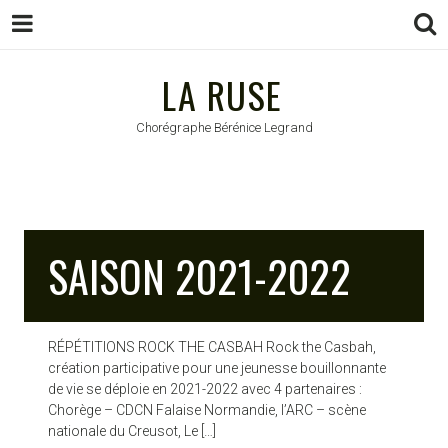
LA RUSE
LA RUSE
Chorégraphe Bérénice Legrand
SAISON 2021-2022
RÉPÉTITIONS ROCK THE CASBAH Rock the Casbah,
création participative pour une jeunesse bouillonnante
de vie se déploie en 2021-2022 avec 4 partenaires :
Chorège – CDCN Falaise Normandie, l’ARC – scène
nationale du Creusot, Le […]