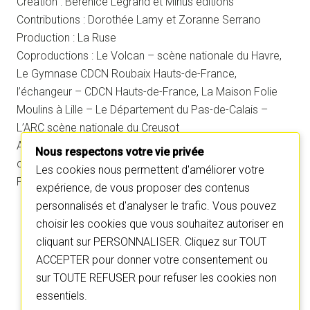
Création : Bérénice Legrand et Minus éditions
Contributions : Dorothée Lamy et Zoranne Serrano
Production : La Ruse
Coproductions : Le Volcan – scène nationale du Havre,
Le Gymnase CDCN Roubaix Hauts-de-France,
l’échangeur – CDCN Hauts-de-France, La Maison Folie
Moulins à Lille – Le Département du Pas-de-Calais –
L’ARC scène nationale du Creusot
Avec le soutien de la DRAC Hauts-de-France dans le
Nous respectons votre vie privée
cadre de l’aide à la structuration et du département du
Les cookies nous permettent d'améliorer votre
Pas-de-Calais.
expérience, de vous proposer des contenus
personnalisés et d'analyser le trafic. Vous pouvez
choisir les cookies que vous souhaitez autoriser en
C
C
l
l
cliquant sur PERSONNALISER. Cliquez sur TOUT
i
i
q
q
u
u
ACCEPTER pour donner votre consentement ou
e
e
z
z
sur TOUTE REFUSER pour refuser les cookies non
p
p
o
o
essentiels.
u
u
r
r