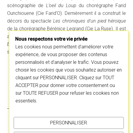
scénographie de
L’oeil du Loup
du chorégraphe Farid
Ounchiouene (Cie Farid’O). Dernièrement il a construit le
décors du spectacle
Les chroniques d’un pied héroïque
de la chorégraphe Bérénice Legrand (Cie La Ruse). Il est
actuellement en train de concevoir la scénographie de
la
Nous respectons votre vie privée
Bascule du Bassin
pièce de théâtre écrite et mise en
Les cookies nous permettent d'améliorer votre
scène par Isabelle Fruchart , création Mars 2020.
expérience, de vous proposer des contenus
personnalisés et d'analyser le trafic. Vous pouvez
choisir les cookies que vous souhaitez autoriser en
C
C
l
l
cliquant sur PERSONNALISER. Cliquez sur TOUT
i
i
q
q
u
u
ACCEPTER pour donner votre consentement ou
e
e
z
z
sur TOUTE REFUSER pour refuser les cookies non
p
p
o
o
essentiels.
u
u
r
r
p
p
a
a
r
r
t
t
PERSONNALISER
a
a
g
g
e
e