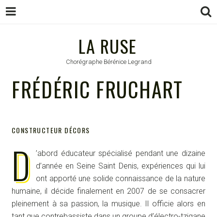
LA RUSE
LA RUSE
Chorégraphe Bérénice Legrand
FRÉDÉRIC FRUCHART
CONSTRUCTEUR DÉCORS
D
’abord éducateur spécialisé pendant une dizaine
d’année en Seine Saint Denis, expériences qui lui
ont apporté une solide connaissance de la nature
humaine, il décide finalement en 2007 de se consacrer
pleinement à sa passion, la musique. Il officie alors en
tant que contrebassiste dans un groupe d’électro-tzigane