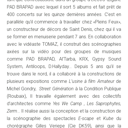
PAD BRAPAD avec lequel il sort 5 albums et fait prêt de
400 concerts sur les quinze dernières années. C’est en
parallèle qu’il commence à travailler chez «Pleins Feux»,
un constructeur de décors de Saint Denis, chez qui il va
se former en menuiserie pendant 7 ans. En collaboration
avec le vidéaste TOMAZ, il construit des scénographies
axées sur la vidéo pour des groupes de musiques
comme PAD BRAPAD, Al’Tarba, KRX, Gypsy Sound
System, Antiloops, D.Hallyday… Depuis 5 ans qu’il se
trouve dans le nord, il a collaboré à la constructions de
plusieurs expositions comme
L’usine à film Amateur
de
Michel Gondry,
Street Génération
à la Condition Publique
(Roubaix), Il travaille également avec des collectifs
d’architectes comme
Yes We Camp , Les Saprophytes,
Zerm
… Il réalise aussi la conception et la construction de
la scénographie des spectacles
E-scape
et
Kube
du
chorégraphe Gilles Veriepe (Cie DK59), ainsi que la