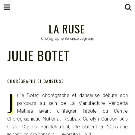
LA RUSE
LA RUSE
Chorégraphe Bérénice Legrand
JULIE BOTET
CHORÉGRAPHE ET DANSEUSE
J
ulie Botet, chorégraphe et danseuse débute son
parcours au sein de La Manufacture Vendetta
Mathea avant d’intégrer l’école du Centre
Chorégraphique National, Roubaix Carolyn Carlson puis
Olivier Dubois. Parallèlement, elle obtient en 2015 une
licence en Art-Danse à l’Université Lille 3.