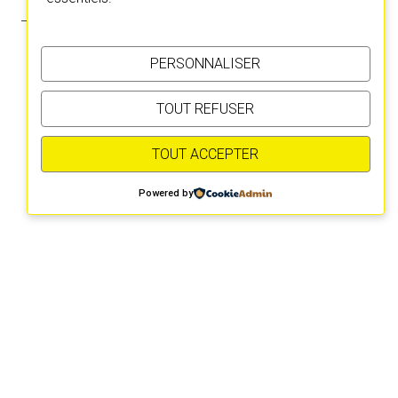
PERSONNALISER
TOUT REFUSER
TOUT ACCEPTER
Powered by
© 2026 La Ruse.
Made with love by
Pixelgrade
La Ruse / Bérénice Legrand – Cie Danse Contemporaine / 59000 LILLE /
info@laruse.org