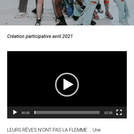
Création participative avril 2021
L
e
c
t
e
u
r
v
00:00
02:55
i
d
LEURS RÊVES N’ONT PAS LA FLEMME … Une
é