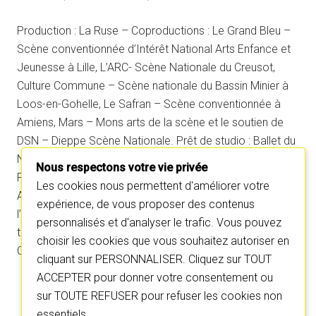
Production : La Ruse – Coproductions : Le Grand Bleu –
Scène conventionnée d’Intérêt National Arts Enfance et
Jeunesse à Lille, L’ARC- Scène Nationale du Creusot,
Culture Commune – Scène nationale du Bassin Minier à
Loos-en-Gohelle, Le Safran – Scène conventionnée à
Amiens, Mars – Mons arts de la scène et le soutien de
DSN – Dieppe Scène Nationale. Prêt de studio : Ballet du
Nord Centre Chorégraphique National Roubaix Hauts-de-
Nous respectons votre vie privée
France.
Les cookies nous permettent d'améliorer votre
Avec le soutien de la DRAC Hauts-de-France au titre de
expérience, de vous proposer des contenus
l’aide à la structuration, de la Région Hauts-de-France au
personnalisés et d'analyser le trafic. Vous pouvez
titre de l’aide à la création et du Département du Pas-de-
choisir les cookies que vous souhaitez autoriser en
Calais.
cliquant sur PERSONNALISER. Cliquez sur TOUT
ACCEPTER pour donner votre consentement ou
sur TOUTE REFUSER pour refuser les cookies non
essentiels.